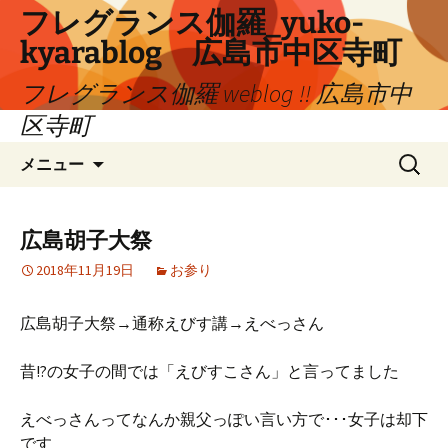
コ
フレグランス伽羅_yuko-
ン
kyarablog 広島市中区寺町
テ
ン
フレグランス伽羅 weblog !! 広島市中
ツ
区寺町
へ
検
ス
メニュー
索:
キ
ッ
プ
広島胡子大祭
2018年11月19日
お参り
広島胡子大祭→通称えびす講→えべっさん
昔!?の女子の間では「えびすこさん」と言ってました
えべっさんってなんか親父っぽい言い方で･･･女子は却下
です