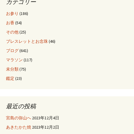
カテゴリー
ョ
お参り
(186)
お香
(54)
ン
その他
(25)
ブレスレットとお念珠
(46)
ブログ
(641)
マラソン
(117)
未分類
(75)
鑑定
(23)
最近の投稿
宮島の弥山へ
2023年12月4日
あきたかた焼
2023年12月2日