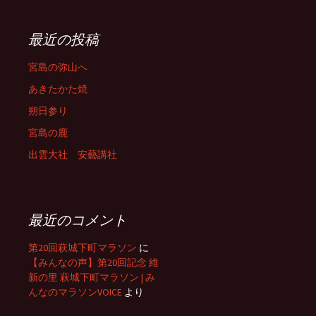
最近の投稿
宮島の弥山へ
あきたかた焼
朔日参り
宮島の鹿
出雲大社 安藝講社
最近のコメント
第20回萩城下町マラソン
に
【みんなの声】第20回記念 維
新の里 萩城下町マラソン | み
んなのマラソンVOICE
より