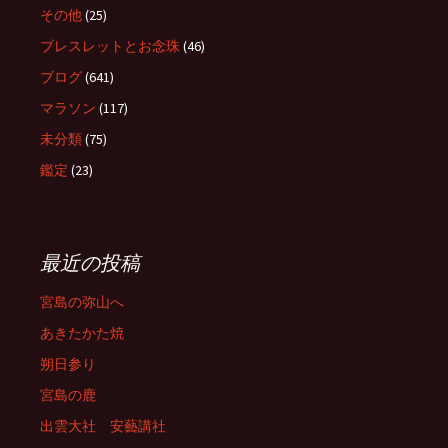
その他
(25)
ブレスレットとお念珠
(46)
ブログ
(641)
マラソン
(117)
未分類
(75)
鑑定
(23)
最近の投稿
宮島の弥山へ
あきたかた焼
朔日参り
宮島の鹿
出雲大社 安藝講社