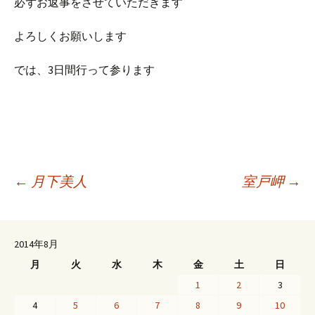
必ずお返事をさせていただきます
よろしくお願いします
では、3日間行って参ります
投
←
月下美人
室戸岬
→
稿
2014年8月
月
火
水
木
金
土
日
ナ
1
2
3
4
5
6
7
8
9
10