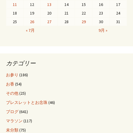
ビ
11
12
13
14
15
16
17
18
19
20
21
22
23
24
ゲ
25
26
27
28
29
30
31
« 7月
9月 »
ー
シ
カテゴリー
ョ
お参り
(186)
お香
(54)
ン
その他
(25)
ブレスレットとお念珠
(46)
ブログ
(641)
マラソン
(117)
未分類
(75)