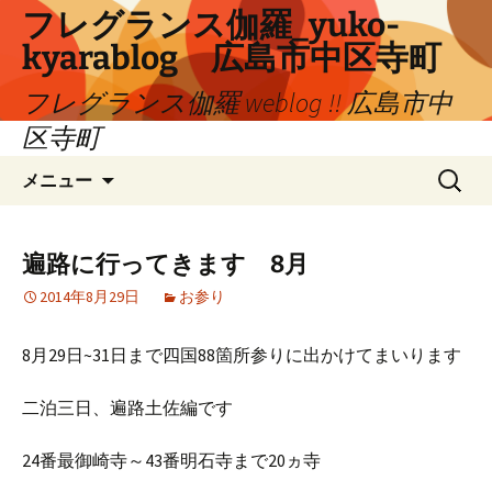
コ
フレグランス伽羅_yuko-
ン
kyarablog 広島市中区寺町
テ
ン
フレグランス伽羅 weblog !! 広島市中
ツ
区寺町
へ
検
ス
メニュー
索:
キ
ッ
プ
遍路に行ってきます 8月
2014年8月29日
お参り
8月29日~31日まで四国88箇所参りに出かけてまいります
二泊三日、遍路土佐編です
24番最御崎寺～43番明石寺まで20ヵ寺