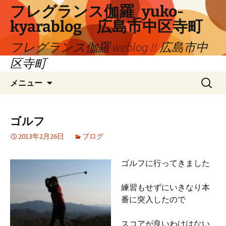
コ
フレグランス伽羅_yuko-
ン
kyarablog 広島市中区寺町
テ
ン
フレグランス伽羅 weblog !! 広島市中
ツ
区寺町
へ
検
ス
メニュー
索:
キ
ッ
プ
ゴルフ
2013年2月26日
ブログ
ゴルフに行ってきました
練習もせずにいきなり本
番に突入したので
スコアが良いわけはない