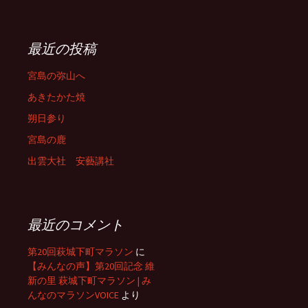
最近の投稿
宮島の弥山へ
あきたかた焼
朔日参り
宮島の鹿
出雲大社 安藝講社
最近のコメント
第20回萩城下町マラソン
に
【みんなの声】第20回記念 維
新の里 萩城下町マラソン | み
んなのマラソンVOICE
より