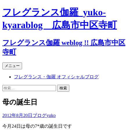
コ
フレグランス伽羅_yuko-
ン
テ
kyarablog 広島市中区寺町
ン
ツ
へ
フレグランス伽羅 weblog !! 広島市中区
ス
寺町
キ
ッ
プ
メニュー
フレグランス・伽羅 オフィシャルブログ
検
索:
母の誕生日
2012年8月20日
ブログ
yuko
今月24日は母の7*歳の誕生日です