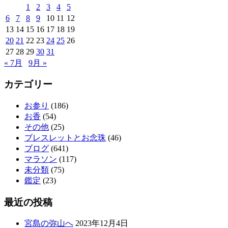
ナ
1
2
3
4
5
6
7
8
9
10
11
12
ビ
13
14
15
16
17
18
19
ゲ
20
21
22
23
24
25
26
27
28
29
30
31
ー
« 7月
9月 »
シ
カテゴリー
ョ
ン
お参り
(186)
お香
(54)
その他
(25)
ブレスレットとお念珠
(46)
ブログ
(641)
マラソン
(117)
未分類
(75)
鑑定
(23)
最近の投稿
宮島の弥山へ
2023年12月4日