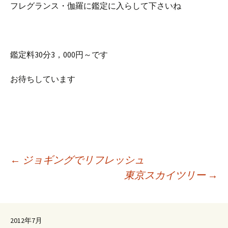
フレグランス・伽羅に鑑定に入らして下さいね
鑑定料30分3，000円～です
お待ちしています
投
←
ジョギングでリフレッシュ
東京スカイツリー
→
稿
2012年7月