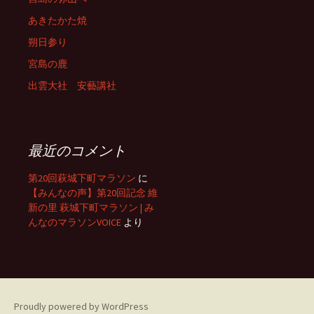
あきたかた焼
朔日参り
宮島の鹿
出雲大社 安藝講社
最近のコメント
第20回萩城下町マラソン
に
【みんなの声】第20回記念 維
新の里 萩城下町マラソン | み
んなのマラソンVOICE
より
Proudly powered by WordPress