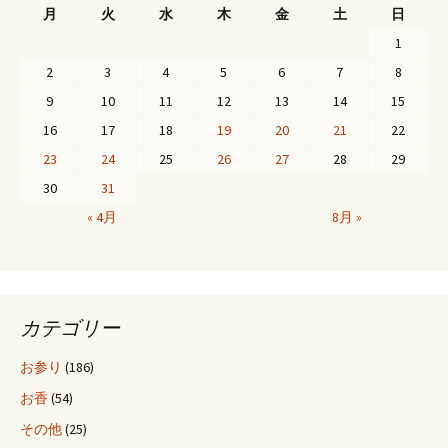
ナ
月
火
水
木
金
土
日
1
ビ
2
3
4
5
6
7
8
9
10
11
12
13
14
15
ゲ
16
17
18
19
20
21
22
23
24
25
26
27
28
29
ー
30
31
« 4月
8月 »
シ
ョ
カテゴリー
ン
お参り
(186)
お香
(54)
その他
(25)