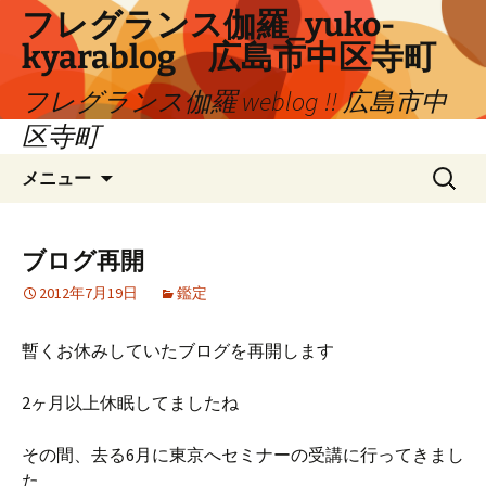
コ
フレグランス伽羅_yuko-
ン
kyarablog 広島市中区寺町
テ
ン
フレグランス伽羅 weblog !! 広島市中
ツ
区寺町
へ
検
ス
メニュー
索:
キ
ッ
プ
ブログ再開
2012年7月19日
鑑定
暫くお休みしていたブログを再開します
2ヶ月以上休眠してましたね
その間、去る6月に東京へセミナーの受講に行ってきまし
た