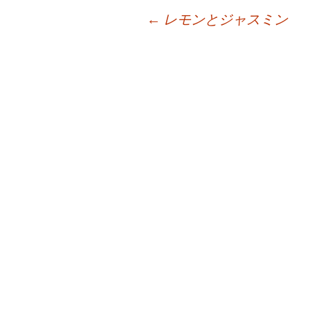
投
←
レモンとジャスミン
稿
ナ
ビ
ゲ
ー
シ