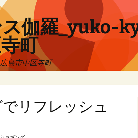
伽羅_yuko-ky
区寺町
!! 広島市中区寺町
グでリフレッシュ
ジョギング