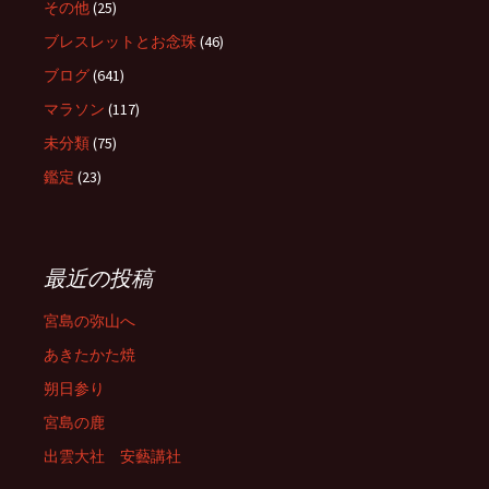
その他
(25)
ブレスレットとお念珠
(46)
ブログ
(641)
マラソン
(117)
未分類
(75)
鑑定
(23)
最近の投稿
宮島の弥山へ
あきたかた焼
朔日参り
宮島の鹿
出雲大社 安藝講社