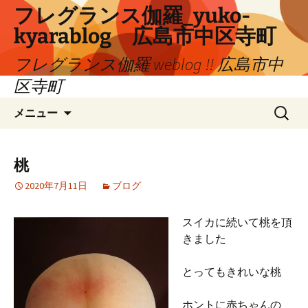
コ
フレグランス伽羅_yuko-
ン
kyarablog 広島市中区寺町
テ
ン
フレグランス伽羅 weblog !! 広島市中
ツ
区寺町
へ
検
ス
メニュー
索:
キ
ッ
プ
桃
2020年7月11日
ブログ
スイカに続いて桃を頂
きました
とってもきれいな桃
ホントに赤ちゃんの