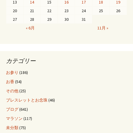
ビ
13
14
15
16
17
18
19
20
21
22
23
24
25
26
ゲ
27
28
29
30
31
« 6月
11月 »
ー
シ
カテゴリー
ョ
お参り
(186)
お香
(54)
ン
その他
(25)
ブレスレットとお念珠
(46)
ブログ
(641)
マラソン
(117)
未分類
(75)