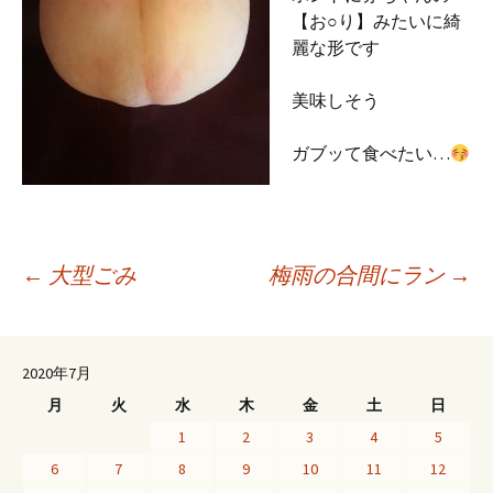
【お○り】みたいに綺
麗な形です
美味しそう
ガブッて食べたい…
投
←
大型ごみ
梅雨の合間にラン
→
稿
2020年7月
月
火
水
木
金
土
日
ナ
1
2
3
4
5
6
7
8
9
10
11
12