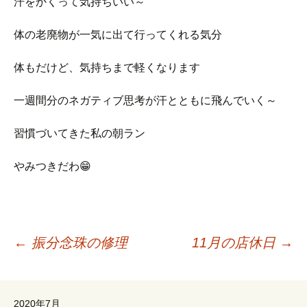
汗をかくって気持ちいい～
体の老廃物が一気に出て行ってくれる気分
体もだけど、気持ちまで軽くなります
一週間分のネガティブ思考が汗とともに飛んでいく～
習慣づいてきた私の朝ラン
やみつきだわ😁
投
←
振分念珠の修理
11月の店休日
→
稿
2020年7月