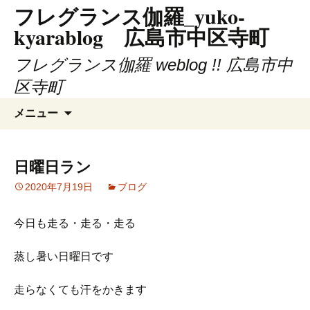
フレグランス伽羅_yuko-
コ
ン
kyarablog 広島市中区寺町
テ
ン
フレグランス伽羅 weblog !! 広島市中
ツ
区寺町
へ
検
ス
メニュー
索:
キ
ッ
プ
日曜日ラン
2020年7月19日
ブログ
今日も走る・走る・走る
蒸し暑い日曜日です
走らなくても汗をかきます