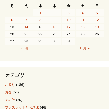
ナ
月
火
水
木
金
土
日
1
2
3
4
5
ビ
6
7
8
9
10
11
12
13
14
15
16
17
18
19
20
21
22
23
24
25
26
ゲ
27
28
29
30
31
« 6月
11月 »
ー
シ
カテゴリー
ョ
お参り
(186)
お香
(54)
ン
その他
(25)
ブレスレットとお念珠
(46)