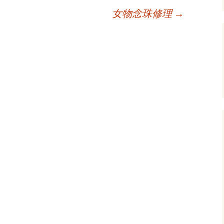
女物念珠修理
→