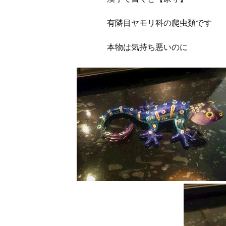
有隣目ヤモリ科の爬虫類です
本物は気持ち悪いのに