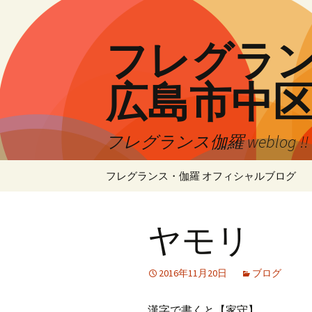
コ
ン
テ
フレグランス
ン
ツ
広島市中
へ
ス
キ
フレグランス伽羅 weblog 
ッ
プ
フレグランス・伽羅 オフィシャルブログ
ヤモリ
2016年11月20日
ブログ
漢字で書くと【家守】