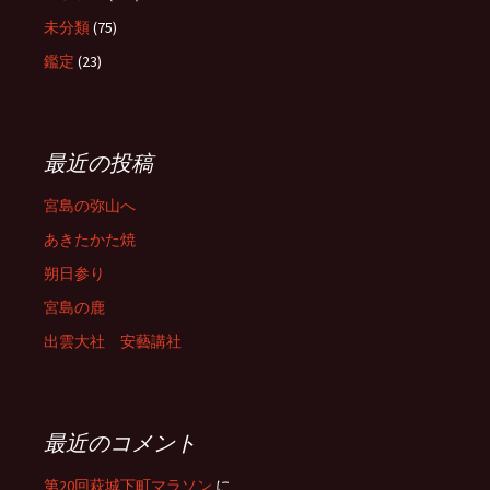
未分類
(75)
鑑定
(23)
最近の投稿
宮島の弥山へ
あきたかた焼
朔日参り
宮島の鹿
出雲大社 安藝講社
最近のコメント
第20回萩城下町マラソン
に