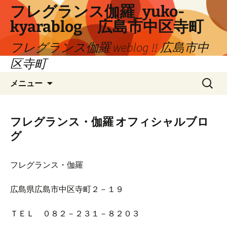
コ
フレグランス伽羅_yuko-
ン
kyarablog 広島市中区寺町
テ
ン
フレグランス伽羅 weblog !! 広島市中
ツ
区寺町
へ
検
ス
メニュー
索:
キ
ッ
プ
フレグランス・伽羅 オフィシャルブロ
グ
フレグランス・伽羅
広島県広島市中区寺町２－１９
ＴＥＬ ０８２－２３１－８２０３